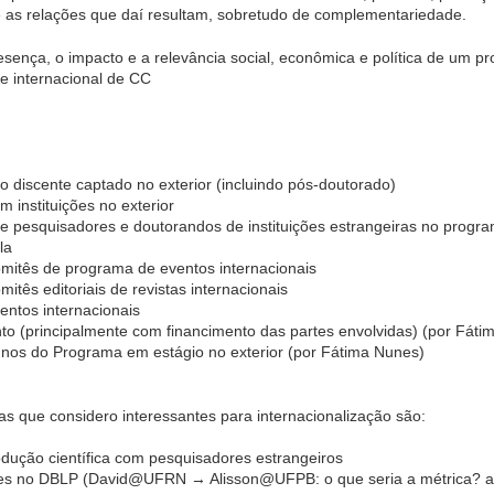
 e as relações que daí resultam, sobretudo de complementariedade.
ença, o impacto e a relevância social, econômica e política de um p
 internacional de CC
o discente captado no exterior (incluindo pós-doutorado)
em instituições no exterior
s de pesquisadores e doutorandos de instituições estrangeiras no progr
la
omitês de programa de eventos internacionais
itês editoriais de revistas internacionais
entos internacionais
to (principalmente com financimento das partes envolvidas) (por Fáti
unos do Programa em estágio no exterior (por Fátima Nunes)
as que considero interessantes para internacionalização são:
odução científica com pesquisadores estrangeiros
es no DBLP (David@UFRN → Alisson@UFPB: o que seria a métrica? a