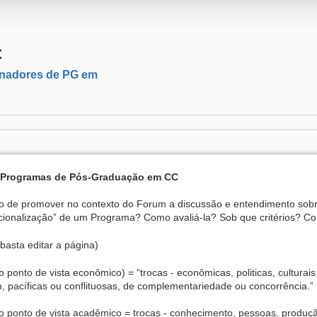
C
nadores de PG em
m Programas de Pós-Graduação em CC
vo de promover no contexto do Forum a discussão e entendimento sobr
nacionalização” de um Programa? Como avaliá-la? Sob que critérios? C
basta editar a página)
 ponto de vista econômico) = “trocas - econômicas, politicas, culturais
m, pacíficas ou conflituosas, de complementariedade ou concorrência.”
o ponto de vista acadêmico = trocas - conhecimento, pessoas, produçã