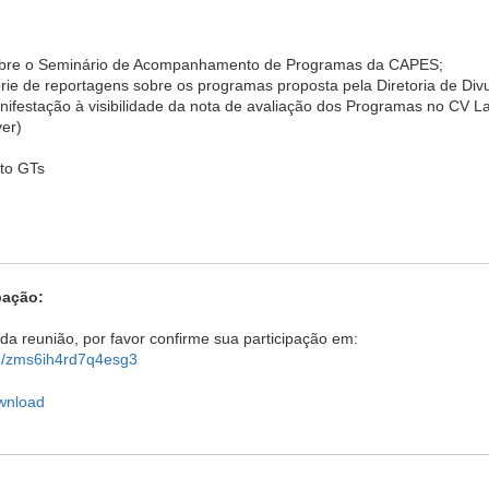
sobre o Seminário de Acompanhamento de Programas da CAPES;
rie de reportagens sobre os programas proposta pela Diretoria de Di
ifestação à visibilidade da nota de avaliação dos Programas no CV La
ver)
to GTs
pação:
da reunião, por favor confirme sua participação em:
m/zms6ih4rd7q4esg3
wnload