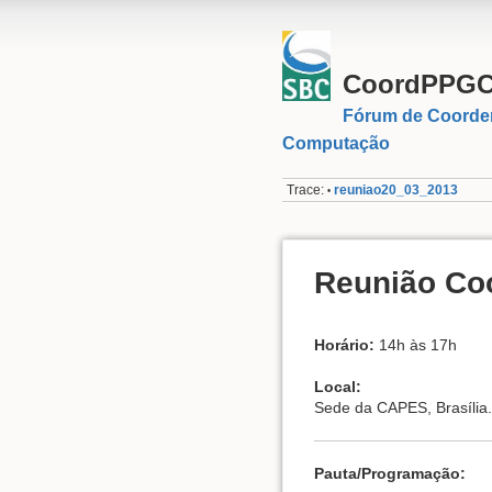
CoordPPG
Fórum de Coorde
Computação
Trace:
reuniao20_03_2013
•
Reunião Co
Horário:
14h às 17h
Local:
Sede da CAPES, Brasíli
Pauta/Programação: