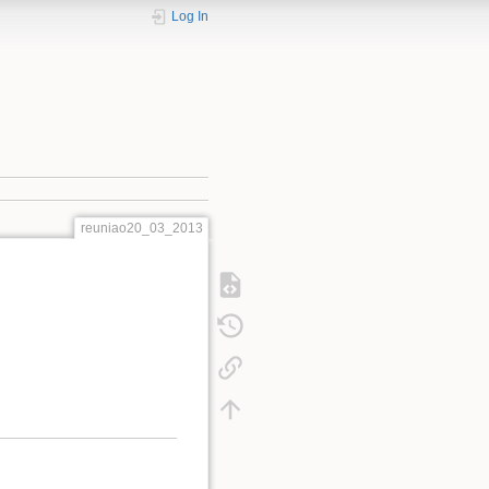
Log In
reuniao20_03_2013